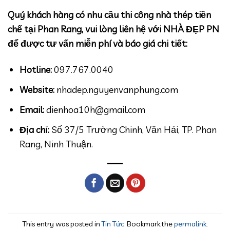
Quý khách hàng có nhu cầu thi công nhà thép tiền
chế tại Phan Rang, vui lòng liên hệ với NHÀ ĐẸP PN
để được tư vấn miễn phí và báo giá chi tiết:
Hotline:
097.767.0040
Website:
nhadep.nguyenvanphung.com
Email:
dienhoa10h@gmail.com
Địa chỉ:
Số 37/5 Trường Chinh, Văn Hải, TP. Phan
Rang, Ninh Thuận.
This entry was posted in
Tin Tức
. Bookmark the
permalink
.