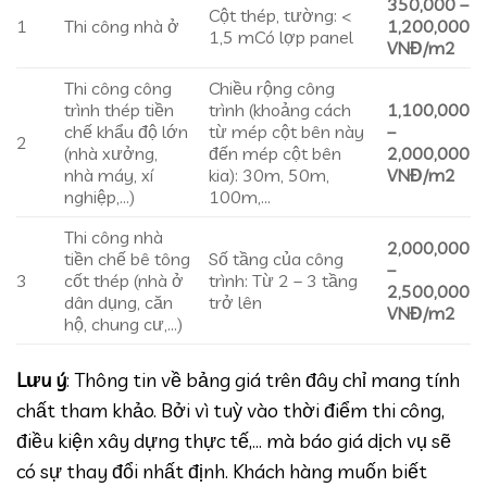
350,000 –
Cột thép, tường: <
1
Thi công nhà ở
1,200,000
1,5 mCó lợp panel
VNĐ/m2
Thi công công
Chiều rộng công
trình thép tiền
trình (khoảng cách
1,100,000
chế khẩu độ lớn
từ mép cột bên này
–
2
(nhà xưởng,
đến mép cột bên
2,000,000
nhà máy, xí
kia): 30m, 50m,
VNĐ/m2
nghiệp,…)
100m,…
Thi công nhà
2,000,000
tiền chế bê tông
Số tầng của công
–
3
cốt thép (nhà ở
trình: Từ 2 – 3 tầng
2,500,000
dân dụng, căn
trở lên
VNĐ/m2
hộ, chung cư,…)
Lưu ý
: Thông tin về bảng giá trên đây chỉ mang tính
chất tham khảo. Bởi vì tuỳ vào thời điểm thi công,
điều kiện xây dựng thực tế,… mà báo giá dịch vụ sẽ
có sự thay đổi nhất định. Khách hàng muốn biết