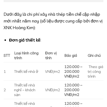
Dưới đây là chi phí xây nhà thép tiền chế cập nhập
mới nhất năm nay (số liệu được cung cấp bởi đơn vị
XNK Hoàng Kim):
Đơn giá thiết kế
:
Loại hình công
Đơn vị
STT
Báo giá
Ghi chú
trình
tính
120.000 –
Theo giá
1
Thiết kế nhà ở
VNĐ/m2
200.000
trị công
VNĐ/m2
trình
Thiết kế nhà
120.000 –
2
nghỉ – khách
VNĐ/m2
200.000
sạn
VNĐ/m2
Thiết kế nhà
120.000 –