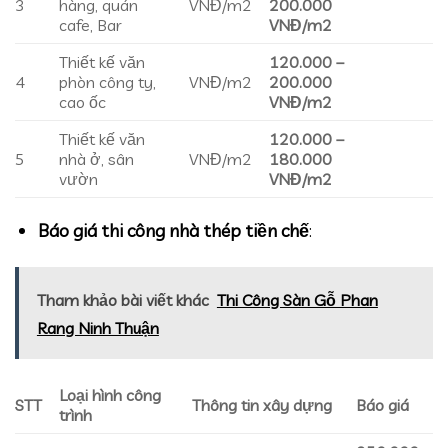
3
hàng, quán
VNĐ/m2
200.000
cafe, Bar
VNĐ/m2
Thiết kế văn
120.000 –
4
phòn công ty,
VNĐ/m2
200.000
cao ốc
VNĐ/m2
Thiết kế văn
120.000 –
5
nhà ở, sân
VNĐ/m2
180.000
vườn
VNĐ/m2
Báo giá thi công nhà thép tiền chế
:
Tham khảo bài viết khác
Thi Công Sàn Gỗ Phan
Rang Ninh Thuận
Loại hình công
STT
Thông tin xây dựng
Báo giá
trình